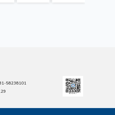
-58238101
129